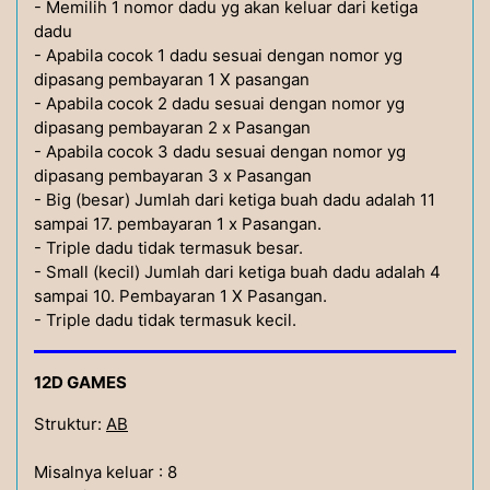
- Memilih 1 nomor dadu yg akan keluar dari ketiga
dadu
- Apabila cocok 1 dadu sesuai dengan nomor yg
dipasang pembayaran 1 X pasangan
- Apabila cocok 2 dadu sesuai dengan nomor yg
dipasang pembayaran 2 x Pasangan
- Apabila cocok 3 dadu sesuai dengan nomor yg
dipasang pembayaran 3 x Pasangan
- Big (besar) Jumlah dari ketiga buah dadu adalah 11
sampai 17. pembayaran 1 x Pasangan.
- Triple dadu tidak termasuk besar.
- Small (kecil) Jumlah dari ketiga buah dadu adalah 4
sampai 10. Pembayaran 1 X Pasangan.
- Triple dadu tidak termasuk kecil.
12D GAMES
Struktur:
AB
Misalnya keluar : 8