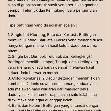
akan di gunakan untuk suwit yang berisikan gambar
Jempol, Telunjuk dan Kelingking. (cara pengundian
dadu)
Tipe bettingan yang disediakan adalah :
1. Single bet (Gunting, Batu dan Kertas) : Bettingan
memilih Gunting, Batu atau Kertas yang menang di adu
hanya dengan melawan hasil keluar dadu berwarna
hitam.
2. Single bet (Jempol, Telunjuk dan Kelingking) :
Bettingan memilih Jempol, Telunjuk atau kelingking
yang menang di adu hanya dengan melawan hasil
keluar dadu berwarna merah.
3. Colok Kombinasi 2 Dadu : Bettingan memilih 1 dari
kombinasi 2 Jenis suwit harus menang keduanya di
adu melawan hasil keluaran dari masing" jenis
dadunya. Jika pilihan terdapat salah satu kalah atau
draw maka bettingan di anggap kalah.
4. Baris dan Kolom : Bettingan yang di tandai dengan
"1st - 3rd Line" dimana anda melakukan betting untuk