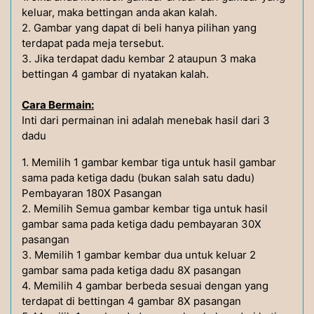
keluar, maka bettingan anda akan kalah.
2. Gambar yang dapat di beli hanya pilihan yang
terdapat pada meja tersebut.
3. Jika terdapat dadu kembar 2 ataupun 3 maka
bettingan 4 gambar di nyatakan kalah.
Cara Bermain:
Inti dari permainan ini adalah menebak hasil dari 3
dadu
1. Memilih 1 gambar kembar tiga untuk hasil gambar
sama pada ketiga dadu (bukan salah satu dadu)
Pembayaran 180X Pasangan
2. Memilih Semua gambar kembar tiga untuk hasil
gambar sama pada ketiga dadu pembayaran 30X
pasangan
3. Memilih 1 gambar kembar dua untuk keluar 2
gambar sama pada ketiga dadu 8X pasangan
4. Memilih 4 gambar berbeda sesuai dengan yang
terdapat di bettingan 4 gambar 8X pasangan