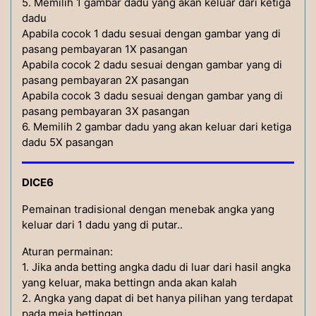
5. Memilih 1 gambar dadu yang akan keluar dari ketiga
dadu
Apabila cocok 1 dadu sesuai dengan gambar yang di
pasang pembayaran 1X pasangan
Apabila cocok 2 dadu sesuai dengan gambar yang di
pasang pembayaran 2X pasangan
Apabila cocok 3 dadu sesuai dengan gambar yang di
pasang pembayaran 3X pasangan
6. Memilih 2 gambar dadu yang akan keluar dari ketiga
dadu 5X pasangan
DICE6
Pemainan tradisional dengan menebak angka yang
keluar dari 1 dadu yang di putar..
Aturan permainan:
1. Jika anda betting angka dadu di luar dari hasil angka
yang keluar, maka bettingn anda akan kalah
2. Angka yang dapat di bet hanya pilihan yang terdapat
pada meja bettingan..