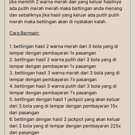
jika memilih 2 warna merah dan yang keluar hasilnya
ada putih merah merah maka bettingan anda menang
dan sebaliknya jika hasil yang keluar ada putih putih
merah maka bettingan akan di nyatakan kalah.
Cara Bermain:
1. bettingan hasil 2 warna merah dari 3 bola yang di
lempar dengan pembayaran 1x pasangan
2. bettingan hasil 2 warna putih dari 3 bola yang di
lempar dengan pembayaran 1x pasangan
3. bettingan hasil 3 warna merah dari 3 bola yang di
lempar dengan pembayaran 7x pasangan
4. bettingan hasil 3 warna putih dari 3 bola yang di
lempar dengan pembayaran 7x pasangan
5. bettingan dengan hasil 1 jackpot yang akan keluar
dari 3 bola yang di lempar dengan pembayaran 15x
dari pasangan
6. bettingan dengan haisl 2 jackpot yang akan keluar
dari 3 bola yang di lempar dengan pembayaran 225x
dari pasangan