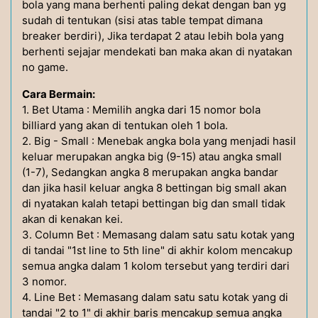
bola yang mana berhenti paling dekat dengan ban yg
sudah di tentukan (sisi atas table tempat dimana
breaker berdiri), Jika terdapat 2 atau lebih bola yang
berhenti sejajar mendekati ban maka akan di nyatakan
no game.
Cara Bermain:
1. Bet Utama : Memilih angka dari 15 nomor bola
billiard yang akan di tentukan oleh 1 bola.
2. Big - Small : Menebak angka bola yang menjadi hasil
keluar merupakan angka big (9-15) atau angka small
(1-7), Sedangkan angka 8 merupakan angka bandar
dan jika hasil keluar angka 8 bettingan big small akan
di nyatakan kalah tetapi bettingan big dan small tidak
akan di kenakan kei.
3. Column Bet : Memasang dalam satu satu kotak yang
di tandai "1st line to 5th line" di akhir kolom mencakup
semua angka dalam 1 kolom tersebut yang terdiri dari
3 nomor.
4. Line Bet : Memasang dalam satu satu kotak yang di
tandai "2 to 1" di akhir baris mencakup semua angka