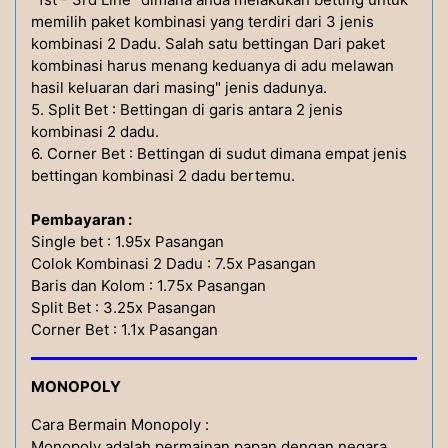
memilih paket kombinasi yang terdiri dari 3 jenis
kombinasi 2 Dadu. Salah satu bettingan Dari paket
kombinasi harus menang keduanya di adu melawan
hasil keluaran dari masing" jenis dadunya.
5. Split Bet : Bettingan di garis antara 2 jenis
kombinasi 2 dadu.
6. Corner Bet : Bettingan di sudut dimana empat jenis
bettingan kombinasi 2 dadu bertemu.
Pembayaran :
Single bet : 1.95x Pasangan
Colok Kombinasi 2 Dadu : 7.5x Pasangan
Baris dan Kolom : 1.75x Pasangan
Split Bet : 3.25x Pasangan
Corner Bet : 1.1x Pasangan
MONOPOLY
Cara Bermain Monopoly :
Monopoly adalah permainan papan dengan negara