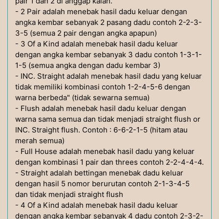
pair 1 dan 2 di anggap kalah.
- 2 Pair adalah menebak hasil dadu keluar dengan
angka kembar sebanyak 2 pasang dadu contoh 2-2-3-
3-5 (semua 2 pair dengan angka apapun)
- 3 Of a Kind adalah menebak hasil dadu keluar
dengan angka kembar sebanyak 3 dadu contoh 1-3-1-
1-5 (semua angka dengan dadu kembar 3)
- INC. Straight adalah menebak hasil dadu yang keluar
tidak memiliki kombinasi contoh 1-2-4-5-6 dengan
warna berbeda" (tidak sewarna semua)
- Flush adalah menebak hasil dadu keluar dengan
warna sama semua dan tidak menjadi straight flush or
INC. Straight flush. Contoh : 6-6-2-1-5 (hitam atau
merah semua)
- Full House adalah menebak hasil dadu yang keluar
dengan kombinasi 1 pair dan threes contoh 2-2-4-4-4.
- Straight adalah bettingan menebak dadu keluar
dengan hasil 5 nomor berurutan contoh 2-1-3-4-5
dan tidak menjadi straight flush
- 4 Of a Kind adalah menebak hasil dadu keluar
dengan angka kembar sebanyak 4 dadu contoh 2-3-2-